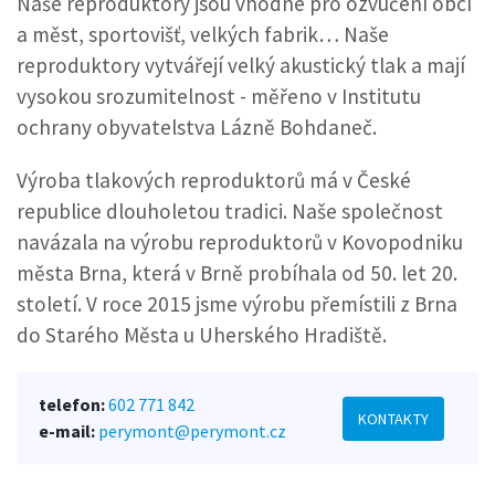
Naše reproduktory jsou vhodné pro ozvučení obcí
a měst, sportovišť, velkých fabrik… Naše
reproduktory vytvářejí velký akustický tlak a mají
vysokou srozumitelnost - měřeno v Institutu
ochrany obyvatelstva Lázně Bohdaneč.
Výroba tlakových reproduktorů má v České
republice dlouholetou tradici. Naše společnost
navázala na výrobu reproduktorů v Kovopodniku
města Brna, která v Brně probíhala od 50. let 20.
století. V roce 2015 jsme výrobu přemístili z Brna
do Starého Města u Uherského Hradiště.
telefon:
602 771 842
KONTAKTY
e-mail:
perymont@perymont.cz